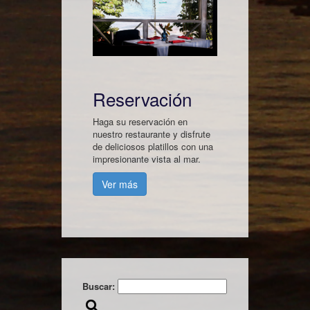
Reservación
Haga su reservación en
nuestro restaurante y disfrute
de deliciosos platillos con una
impresionante vista al mar.
Ver más
Buscar: